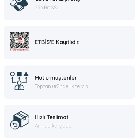
256 Bit SSL
ETBİS'E Kayıtlıdır.
Mutlu müşteriler
Toptan üründe ilk tercih
Hızlı Teslimat
Anında kargoda