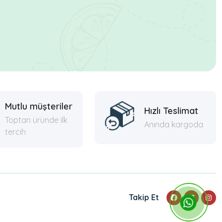
Mutlu müşteriler
Hızlı Teslimat
Toptan üründe ilk
Anında kargoda
tercih
Takip Et