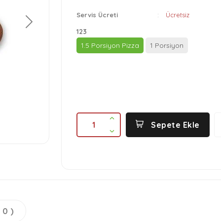
Servis Ücreti
:
Ücretsiz
İleri
123
1.5 Porsiyon Pizza
1 Porsiyon
1
Sepete Ekle
 0 )