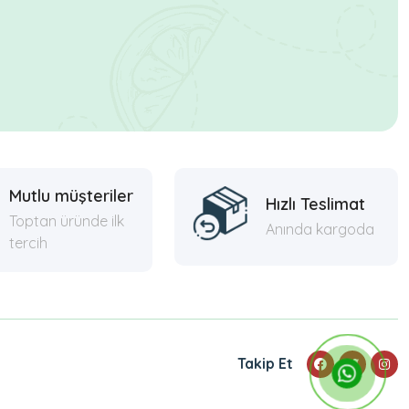
Mutlu müşteriler
Hızlı Teslimat
Toptan üründe ilk
Anında kargoda
tercih
Takip Et